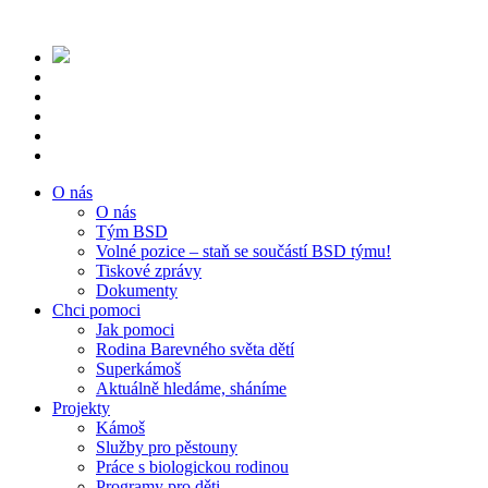
O nás
O nás
Tým BSD
Volné pozice – staň se součástí BSD týmu!
Tiskové zprávy
Dokumenty
Chci pomoci
Jak pomoci
Rodina Barevného světa dětí
Superkámoš
Aktuálně hledáme, sháníme
Projekty
Kámoš
Služby pro pěstouny
Práce s biologickou rodinou
Programy pro děti