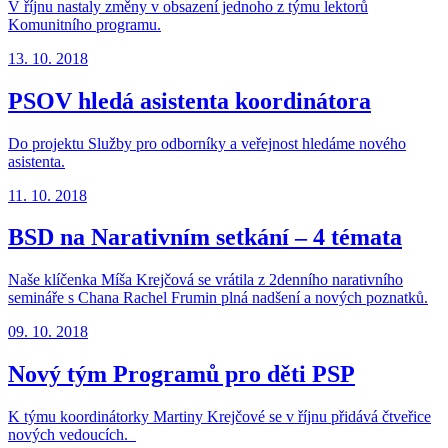
V říjnu nastaly změny v obsazení jednoho z týmu lektorů
Komunitního programu.
13. 10. 2018
PSOV hledá asistenta koordinátora
Do projektu Služby pro odborníky a veřejnost hledáme nového
asistenta.
11. 10. 2018
BSD na Narativním setkání – 4 témata
Naše klíčenka Míša Krejčová se vrátila z 2denního narativního
semináře s Chana Rachel Frumin plná nadšení a nových poznatků.
09. 10. 2018
Nový tým Programů pro děti PSP
K týmu koordinátorky Martiny Krejčové se v říjnu přidává čtveřice
nových vedoucích.