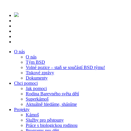
O nás
O nás
Tým BSD
Volné pozice – staň se součástí BSD týmu!
Tiskové zprávy
Dokumenty
Chci pomoci
Jak pomoci
Rodina Barevného světa dětí
Superkámoš
Aktuálně hledáme, sháníme
Projekty
Kámoš
Služby pro pěstouny
Práce s biologickou rodinou
Programy pro děti