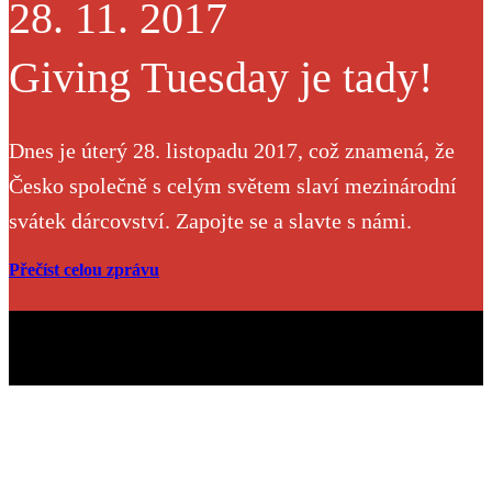
28. 11. 2017
Giving Tuesday je tady!
Dnes je úterý 28. listopadu 2017, což znamená, že
Česko️ společně s celým světem slaví mezinárodní
svátek dárcovství. Zapojte se a slavte s námi.
Přečíst celou zprávu