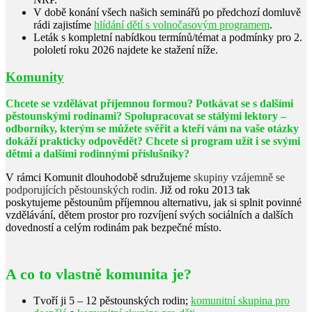
V době konání všech našich seminářů po předchozí domluvě
rádi zajistíme
hlídání dětí s volnočasovým programem
.
Leták s kompletní nabídkou termínů/témat a podmínky pro 2.
pololetí roku 2026 najdete ke stažení níže.
Komunity
Chcete se vzdělávat příjemnou formou?
Potkávat se s dalšími
pěstounskými rodinami?
Spolupracovat se stálými lektory –
odborníky, kterým se můžete svěřit a kteří vám na vaše otázky
dokáží prakticky odpovědět?
Chcete si program užít i se svými
dětmi a dalšími rodinnými příslušníky?
V rámci Komunit dlouhodobě sdružujeme
skupiny vzájemně se
podporujících pěstounských rodin.
Již od roku 2013 tak
poskytujeme pěstounům příjemnou alternativu, jak si splnit povinné
vzdělávání, dětem prostor pro rozvíjení svých sociálních a dalších
dovedností a celým rodinám pak bezpečné místo.
A co to vlastně komunita je?
Tvoří ji 5 – 12 pěstounských rodin;
komunitní skupina pro