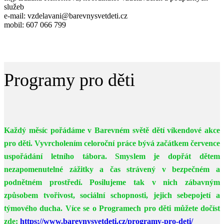
služeb
e-mail: vzdelavani@barevnysvetdeti.cz
mobil: 607 066 799
Programy pro děti
Každý měsíc pořádáme v Barevném světě dětí víkendové akce
pro děti. Vyvrcholením celoroční práce bývá začátkem července
uspořádání letního tábora. Smyslem je dopřát dětem
nezapomenutelné zážitky a čas strávený v bezpečném a
podnětném prostředí. Posilujeme tak v nich zábavným
způsobem tvořivost, sociální schopnosti, jejich sebepojetí a
týmového ducha. Více se o Programech pro děti můžete dočíst
zde:
https://www.barevnysvetdeti.cz/programy-pro-deti/