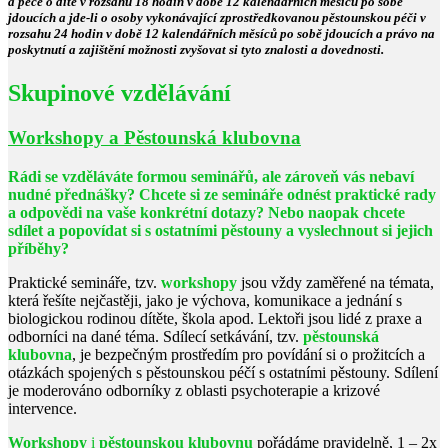
a péče o dítě v rozsahu 18 hodin v době 12 kalendářních měsíců po sobě
jdoucích a jde-li o osoby vykonávající zprostředkovanou pěstounskou péči v
rozsahu 24 hodin v době 12 kalendářních měsíců po sobě jdoucích a právo na
poskytnutí a zajištění možnosti zvyšovat si tyto znalosti a dovednosti.
Skupinové vzdělávání
Workshopy a Pěstounská klubovna
Rádi se vzděláváte formou seminářů, ale zároveň vás nebaví
nudné přednášky?
Chcete si ze semináře odnést praktické rady
a odpovědi na vaše
konkrétní
dotazy? Nebo naopak chcete
sdílet a popovídat si s ostatními pěstouny a vyslechnout si jejich
příběhy?
Praktické semináře, tzv.
workshopy
jsou vždy zaměřené na témata,
která řešíte nejčastěji, jako je výchova, komunikace a jednání s
biologickou rodinou dítěte, škola apod. Lektoři jsou lidé z praxe a
odborníci na dané téma. Sdílecí setkávání, tzv.
pěstounská
klubovna
, je bezpečným prostředím pro povídání si o prožitcích a
otázkách spojených s pěstounskou péčí s ostatními pěstouny. Sdílení
je moderováno odborníky z oblasti psychoterapie a krizové
intervence.
Workshopy
i
pěstounskou klubovnu
pořádáme pravidelně,
1 – 2x