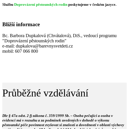
Službu
Doprovázení pěstounských rodin
poskytujeme v českém jazyce.
Bližší informace
Bc. Barbora Dupkalová (Chvátalová), DiS., vedoucí programu
"Doprovázení pěstounských rodin"
e-mail: dupkalova@barevnysvetdeti.cz
mobil: 607 066 800
Průběžné vzdělávání
Dle § 47a odst. 2 f) zákona č. 359/1999 Sb. – Osoba pečující a osoba v
evidenci má v rozsahu a za podmínek uvedených v dohodě o výkonu
pěstounské péče povinnost zvyšovat si znalosti a dovednosti v oblasti výchovy