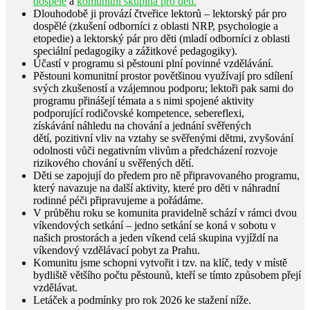
dospělé
a
komunitní skupina pro děti.
Dlouhodobě ji provází čtveřice lektorů – lektorský pár pro
dospělé (zkušení odborníci z oblasti NRP, psychologie a
etopedie) a lektorský pár pro děti (mladí odborníci z oblasti
speciální pedagogiky a zážitkové pedagogiky).
Účastí v programu si pěstouni plní povinné vzdělávání.
Pěstouni komunitní prostor povětšinou využívají pro sdílení
svých zkušeností a vzájemnou podporu; lektoři pak sami do
programu přinášejí témata a s nimi spojené aktivity
podporující rodičovské kompetence, sebereflexi,
získávání náhledu na chování a jednání svěřených
dětí, pozitivní vliv na vztahy se svěřenými dětmi, zvyšování
odolnosti vůči negativním vlivům a předcházení rozvoje
rizikového chování u svěřených dětí.
Děti se zapojují do předem pro ně připravovaného programu,
který navazuje na další aktivity, které pro děti v náhradní
rodinné péči připravujeme a pořádáme.
V průběhu roku se komunita pravidelně schází v rámci dvou
víkendových setkání – jedno setkání se koná v sobotu v
našich prostorách a jeden víkend celá skupina vyjíždí na
víkendový vzdělávací pobyt za Prahu.
Komunitu jsme schopni vytvořit i tzv. na klíč, tedy v místě
bydliště většího počtu pěstounů, kteří se tímto způsobem přejí
vzdělávat.
Letáček a podmínky pro rok 2026 ke stažení níže.