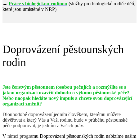
→
Práce s biologickou rodinou
(služby pro biologické rodiče dětí,
které jsou umístěné v NRP)
Doprovázení pěstounských
rodin
Jste čerstvým pěstounem (osobou pečující) a rozmýšlíte se s
jakou organizací uzavřít dohodu o výkonu pěstounské péče?
Nebo naopak hledáte nový impuls a chcete svou doprovázející
organizaci změnit?
Dlouhodobé doprovázení jedním člověkem, kterému můžete
důvěřovat a který Vás a Vaši rodinu bude v průběhu pěstounské
péče podporovat, je jedním z Vašich práv.
V
rámci progra
mu Doprovázení pěstounských rodin nabízíme našim