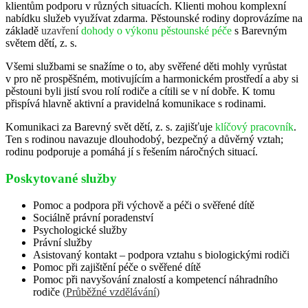
klientům podporu v různých situacích. Klienti mohou komplexní
nabídku služeb využívat zdarma. Pěstounské rodiny doprovázíme na
základě
uzavření
dohody o výkonu pěstounské péče
s Barevným
světem dětí, z. s.
Všemi službami se snažíme o to, aby svěřené děti mohly vyrůstat
v pro ně prospěšném, motivujícím a harmonickém prostředí a aby si
pěstouni byli jistí svou rolí rodiče a cítili se v ní dobře
. K tomu
přispívá hlavně aktivní a pravidelná komunikace s rodinami.
Komunikaci za Barevný svět dětí, z. s. zajišťuje
klíčový pracovník
.
Ten s rodinou navazuje dlouhodobý, bezpečný a důvěrný vztah;
rodinu podporuje a pomáhá jí s řešením náročných situací.
Poskytované služby
Pomoc a podpora při výchově a péči o svěřené dítě
Sociálně právní poradenství
Psychologické služby
Právní služby
Asistovaný kontakt – podpora vztahu s biologickými rodiči
Pomoc při zajištění péče o svěřené dítě
Pomoc při navyšování znalostí a kompetencí náhradního
rodiče
(
Průběžné vzdělávání
)