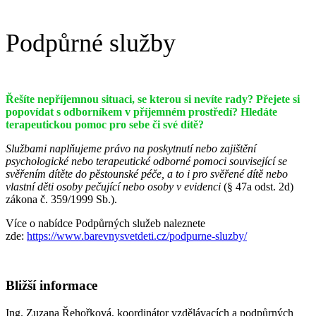
Podpůrné služby
Řešíte nepříjemnou situaci, se kterou si nevíte rady?
Přejete si
popovídat s odborníkem v příjemném prostředí? Hledáte
terapeutickou pomoc pro sebe či své dítě?
Službami naplňujeme právo na poskytnutí nebo zajištění
psychologické nebo terapeutické odborné pomoci související se
svěřením dítěte do pěstounské péče, a to i pro svěřené dítě nebo
vlastní děti osoby pečující nebo osoby v evidenci
(§ 47a odst. 2d)
zákona č. 359/1999 Sb.).
Více o nabídce Podpůrných služeb naleznete
zde:
https://www.barevnysvetdeti.cz/podpurne-sluzby/
Bližší informace
Ing. Zuzana Řehořková, koordinátor vzdělávacích a podpůrných