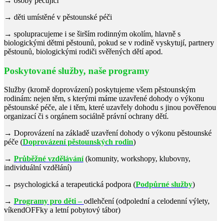
→ osoby pečující
→ děti umístěné v pěstounské péči
→ spolupracujeme i se širším rodinným okolím, hlavně s
biologickými dětmi pěstounů, pokud se v rodině vyskytují, partnery
pěstounů, biologickými rodiči svěřených dětí apod.
Poskytované služby, naše programy
Služby (kromě doprovázení) poskytujeme všem pěstounským
rodinám: nejen těm, s kterými máme uzavřené dohody o výkonu
pěstounské péče, ale i těm, které uzavřely dohodu s jinou pověřenou
organizací či s orgánem sociálně právní ochrany dětí.
→ Doprovázení na základě uzavření dohody o výkonu pěstounské
péče (
Doprovázení pěstounských rodin
)
→
Průběžné vzdělávání
(komunity, workshopy, klubovny,
individuální vzdělání)
→ psychologická a terapeutická podpora (
Podpůrné služby
)
→
Programy pro děti –
odlehčení
(odpolední a celodenní výlety,
víkendOFFky a letní pobytový tábor)