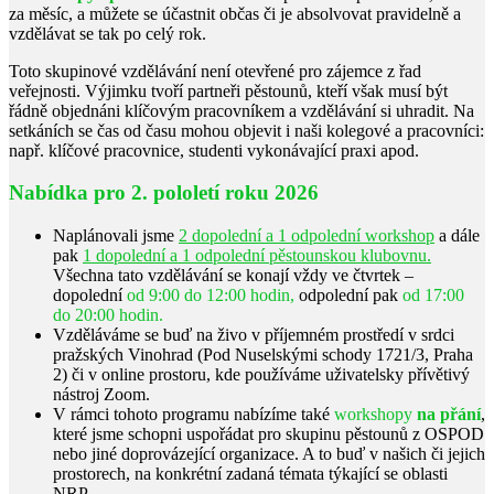
za měsíc, a můžete se účastnit občas či je absolvovat pravidelně a
vzdělávat se tak po celý rok.
Toto skupinové vzdělávání není otevřené pro zájemce z řad
veřejnosti. Výjimku tvoří partneři pěstounů, kteří však musí být
řádně objednáni klíčovým pracovníkem a vzdělávání si uhradit. Na
setkáních se čas od času mohou objevit i naši kolegové a pracovníci:
např. klíčové pracovnice, studenti vykonávající praxi apod.
Nabídka pro 2. pololetí roku 2026
Naplánovali jsme
2 dopolední a 1
odpolední workshop
a dále
pak
1 dopolední a 1 odpolední pěstounskou klubovnu.
Všechna tato vzdělávání se konají vždy ve čtvrtek –
dopolední
od 9:00 do 12:00 hodin,
odpolední pak
od 17:00
do 20:00 hodin.
Vzděláváme se buď na živo v příjemném prostředí v srdci
pražských Vinohrad
(Pod Nuselskými schody 1721/3, Praha
2) či v online prostoru, kde používáme uživatelsky přívětivý
nástroj Zoom.
V rámci tohoto programu nabízíme také
workshopy
na přání
,
které jsme schopni uspořádat pro skupinu pěstounů z OSPOD
nebo jiné doprovázející organizace. A to buď v našich či jejich
prostorech, na konkrétní zadaná témata týkající se oblasti
NRP.