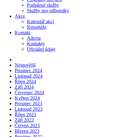
Podpůrné služby
Služby pro odborníky
Akce
Kalendář akcí
Reportáže
Kontakt
Adresa
Kontakty
Oficiální údaje
Nejnovější
Prosinec 2024
Listopad 2024
Říjen 2024
Září 2024
Červenec 2024
Květen 2024
Prosinec 2023
Listopad 2023
Říjen 2023
Září 2023
Červen 2023
Březen 2023
Prosinec 2022