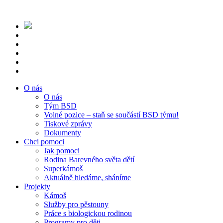
O nás
O nás
Tým BSD
Volné pozice – staň se součástí BSD týmu!
Tiskové zprávy
Dokumenty
Chci pomoci
Jak pomoci
Rodina Barevného světa dětí
Superkámoš
Aktuálně hledáme, sháníme
Projekty
Kámoš
Služby pro pěstouny
Práce s biologickou rodinou
Programy pro děti