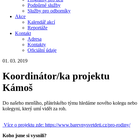
Podpůrné služby
Služby pro odborníky
Akce
Kalendář akcí
Reportáže
Kontakt
Adresa
Kontakty
Oficiální údaje
01. 03. 2019
Koordinátor/ka projektu
Kámoš
Do našeho menšího, přátelského týmu hledáme nového kolegu nebo
kolegyni, který umí vidět za roh.
Více o projektu zde: https://www.barevnysvetdeti.cz/pro-rodiny/
Koho jsme si vysnili?