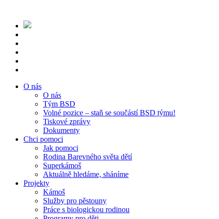
O nás
O nás
Tým BSD
Volné pozice – staň se součástí BSD týmu!
Tiskové zprávy
Dokumenty
Chci pomoci
Jak pomoci
Rodina Barevného světa dětí
Superkámoš
Aktuálně hledáme, sháníme
Projekty
Kámoš
Služby pro pěstouny
Práce s biologickou rodinou
Programy pro děti