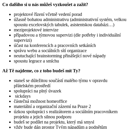
Co dalšího si u nás můžeš vyzkoušet a zažít?
projektové řízení včetně vedení porad
úžasně bohatou administrativu (administrativní systém, velkou
spoustu excelovských tabulek, asistentskou databázi…)
meziprojektové intervize
případovou a týmovou supervizi (dle potřeby i individuální
supervizi)
účast na konferencích a pracovních setkáních
správu webu a sociálních sítí organizace
neutuchající brainstorming přinášející nové nápady
spoustu legrace a smíchu
Až Tě najdeme, co z toho budeš mít Ty?
staneš se důležitou součástí malého týmu v opravdu
přátelském prostředí
spolupráci na plný úvazek
sickdays
částečná možnost homeoffice
materiální a organizační zázemí na Praze 2
úzkou spolupráci s realizátorem a sociálním pracovníkem
projektu a jejich silnou podporu
budeš se podílet na projektu, který má smysl
vždy bude dán prostor Tvým nápadům a podnětům