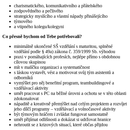
charismatického, komunikativního a přátelského
zodpovědného a pečlivého
strategicky myslícího a vlastní nápady přinášejícího
týmového
a vtipného kolegu/kolegyni
Co přesně bychom od Tebe potřebovali?
minimálně ukončené SŠ vzdělání s maturitou, splněné
vzdělání podle § 49a) zákona č. 359/1999 Sb. výhodou
praxi v pomáhajících profesích, nejlépe přímo s obdobnou
cílovou skupinou
mít v malíčku organizaci a systematičnost
s láskou vystavět, vést a motivovat svůj tým asistentů a
odborníků
vymýšlet pro něj benefitní program, teambuildingové a
vzdělávací aktivity
umět pracovat s PC na běžné úrovni a ochotu se v této oblasti
zdokonalovat
nápaditě a kreativně přemýšlet nad celým projektem a rozvíjet
jeho dílčí programy – vzdělávací a volnočasové aktivity
být týmovým hráčem i zvládat fungovat samostatně
umět přijímat odlišnosti a dokázat si udržovat hranice
nehroutit se z krizových situací, které občas přijdou