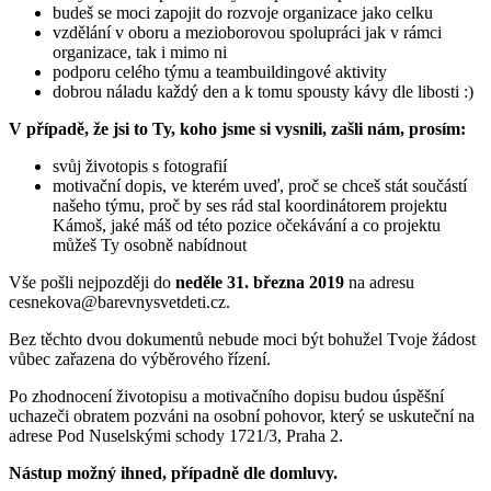
budeš se moci zapojit do rozvoje organizace jako celku
vzdělání v oboru a mezioborovou spolupráci jak v rámci
organizace, tak i mimo ni
podporu celého týmu a teambuildingové aktivity
dobrou náladu každý den a k tomu spousty kávy dle libosti :)
V případě, že jsi to Ty, koho jsme si vysnili, zašli nám, prosím:
svůj životopis s fotografií
motivační dopis, ve kterém uveď, proč se chceš stát součástí
našeho týmu, proč by ses rád stal koordinátorem projektu
Kámoš, jaké máš od této pozice očekávání a co projektu
můžeš Ty osobně nabídnout
Vše pošli nejpozději do
neděle 31. března 2019
na adresu
cesnekova@barevnysvetdeti.cz.
Bez těchto dvou dokumentů nebude moci být bohužel Tvoje žádost
vůbec zařazena do výběrového řízení.
Po zhodnocení životopisu a motivačního dopisu budou úspěšní
uchazeči obratem pozváni na osobní pohovor, který se uskuteční na
adrese Pod Nuselskými schody 1721/3, Praha 2.
Nástup možný ihned, případně dle domluvy.